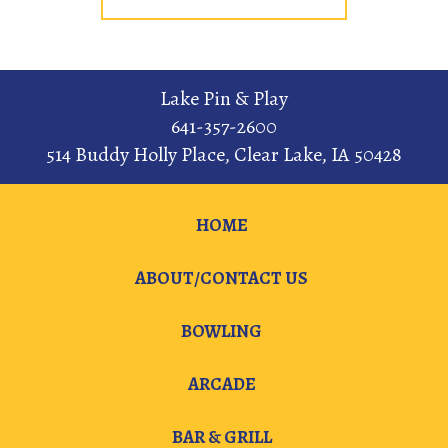
Lake Pin & Play
641-357-2600
514 Buddy Holly Place
,
Clear Lake
,
IA
50428
HOME
ABOUT/CONTACT US
BOWLING
ARCADE
BAR & GRILL